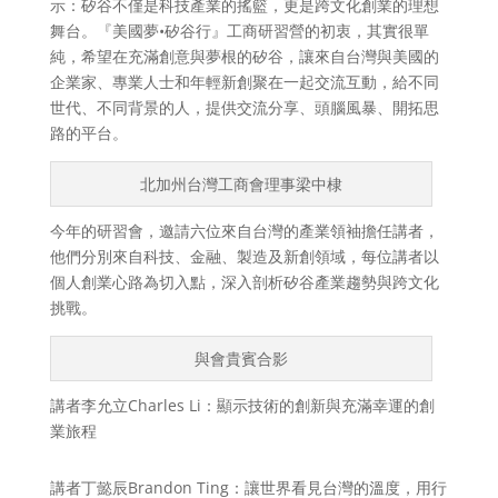
示：矽谷不僅是科技產業的搖籃，更是跨文化創業的理想
舞台。『美國夢•矽谷行』工商研習營的初衷，其實很單
純，希望在充滿創意與夢根的矽谷，讓來自台灣與美國的
企業家、專業人士和年輕新創聚在一起交流互動，給不同
世代、不同背景的人，提供交流分享、頭腦風暴、開拓思
路的平台。
北加州台灣工商會理事梁中棣
今年的研習會，邀請六位來自台灣的產業領袖擔任講者，
他們分別來自科技、金融、製造及新創領域，每位講者以
個人創業心路為切入點，深入剖析矽谷產業趨勢與跨文化
挑戰。
與會貴賓合影
講者李允立Charles Li：顯示技術的創新與充滿幸運的創
業旅程
講者丁懿辰Brandon Ting：讓世界看見台灣的溫度，用行