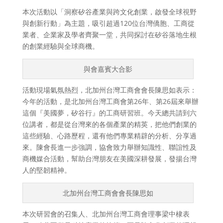
本次活動以「洞察矽谷產業與跨文化創業，啟發全球視野
與創新行動」為主題，吸引超過120位台灣僑胞、工商從
業者、企業家及學者齊聚一堂，共同探討在矽谷落地生根
的創業經驗與全球商機。
與會嘉賓大合影
活動現場氣氛熱烈，北加州台灣工商會會長陳思如表示：
今年的活動，是北加州台灣工商會第26年、第26屆來舉辦
這個『美國夢，矽谷行』的工商研習班。今天總共請到六
位講者，都是從台灣來的各個產業的精英，把他們創業的
這些經驗、心路歷程，還有他們專業精辟的分析、分享過
來。陳會長進一步強調，協會致力舉辦知識性、聯誼性及
商機媒合活動，幫助台灣朋友在美國深耕發展，發揚台灣
人的堅韌精神。
北加州台灣工商會會長陳思如
本次研習會的召集人、北加州台灣工商會理事梁中棣表