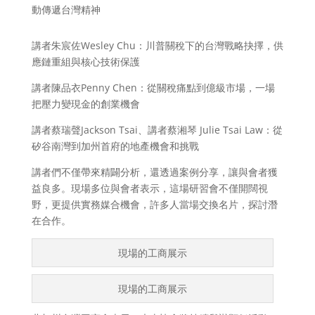
動傳遞台灣精神
講者朱宸佐Wesley Chu：川普關稅下的台灣戰略抉擇，供
應鏈重組與核心技術保護
講者陳品衣Penny Chen：從關稅痛點到億級市場，一場
把壓力變現金的創業機會
講者蔡瑞聲Jackson Tsai、講者蔡湘琴 Julie Tsai Law：從
矽谷南灣到加州首府的地產機會和挑戰
講者們不僅帶來精闢分析，還透過案例分享，讓與會者獲
益良多。現場多位與會者表示，這場研習會不僅開闊視
野，更提供實務媒合機會，許多人當場交換名片，探討潛
在合作。
現場的工商展示
現場的工商展示